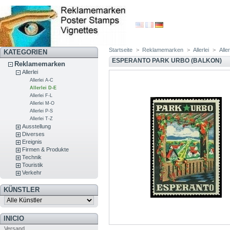
Startseite
>
Reklamemarken
>
Allerlei
>
Alle
KATEGORIEN
ESPERANTO PARK URBO (BALKON)
Reklamemarken
Allerlei
Allerlei A-C
Allerlei D-E
Allerlei F-L
Allerlei M-O
Allerlei P-S
Allerlei T-Z
Ausstellung
Diverses
Ereignis
Firmen & Produkte
Technik
Touristik
Verkehr
KÜNSTLER
INICIO
Versand