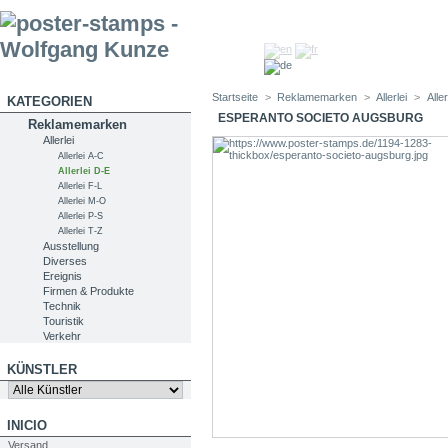
Startseite
>
Reklamemarken
>
Allerlei
>
Alle
KATEGORIEN
ESPERANTO SOCIETO AUGSBURG
Reklamemarken
Allerlei
Allerlei A-C
Allerlei D-E
Allerlei F-L
Allerlei M-O
Allerlei P-S
Allerlei T-Z
Ausstellung
Diverses
Ereignis
Firmen & Produkte
Technik
Touristik
Verkehr
KÜNSTLER
INICIO
Versand