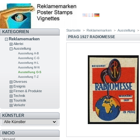
Startseite
>
Reklamemarken
>
Ausstellung
>
KATEGORIEN
PRAG 1927 RADIOMESSE
Reklamemarken
Allerlei
Ausstellung
Ausstellung A-B
Ausstellung C-G
Ausstellung H-L
Ausstellung M-N
Ausstellung O-S
Ausstellung T-Z
Diverses
Ereignis
Firmen & Produkte
Technik
Touristik
Verkehr
KÜNSTLER
INICIO
Versand