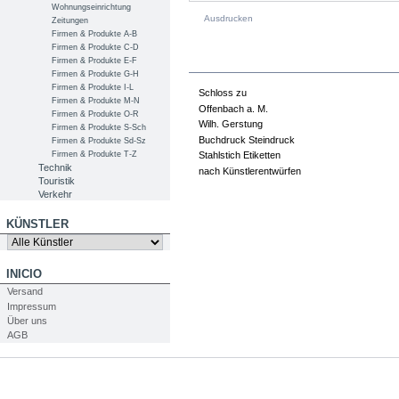
Wohnungseinrichtung
Ausdrucken
Zeitungen
Firmen & Produkte A-B
Firmen & Produkte C-D
PRODUKTINFOS
Firmen & Produkte E-F
Firmen & Produkte G-H
Firmen & Produkte I-L
Schloss zu
Firmen & Produkte M-N
Offenbach a. M.
Firmen & Produkte O-R
Wilh. Gerstung
Firmen & Produkte S-Sch
Buchdruck Steindruck
Firmen & Produkte Sd-Sz
Firmen & Produkte T-Z
Stahlstich Etiketten
Technik
nach Künstlerentwürfen
Touristik
Verkehr
KÜNSTLER
INICIO
Versand
Impressum
Über uns
AGB