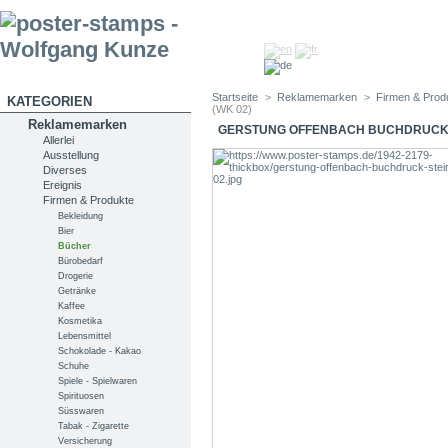
Startseite
>
Reklamemarken
>
Firmen & Prod
KATEGORIEN
(WK 02)
Reklamemarken
GERSTUNG OFFENBACH BUCHDRUCK ST
Allerlei
Ausstellung
Diverses
Ereignis
Firmen & Produkte
Bekleidung
Bier
Bücher
Bürobedarf
Drogerie
Getränke
Kaffee
Kosmetika
Lebensmittel
Schokolade - Kakao
Schuhe
Spiele - Spielwaren
Spirituosen
Süsswaren
Tabak - Zigarette
Versicherung