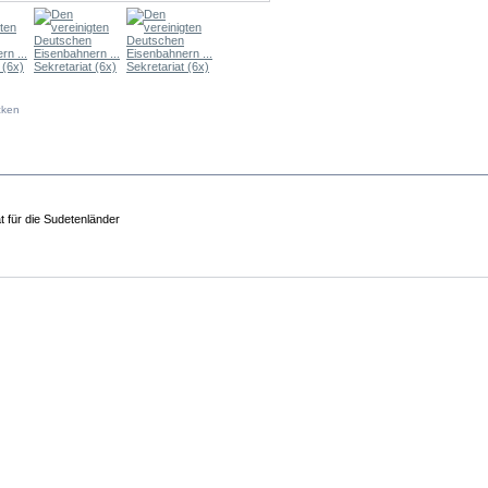
cken
DUKTINFOS
at für die Sudetenländer