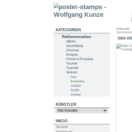
Startseite
KATEGORIEN
Sekretariat
Reklamemarken
DEN VE
Allerlei
Ausstellung
Diverses
Ereignis
Firmen & Produkte
Technik
Touristik
Verkehr
Auto
Eisenbahn
Luftfahrt
Schiffe
Zweirad
KÜNSTLER
INICIO
Versand
Impressum