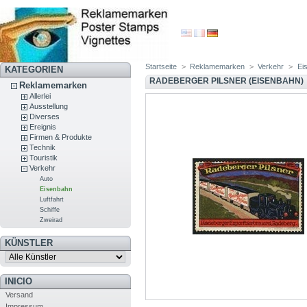
Startseite
>
Reklamemarken
>
Verkehr
>
Ei
KATEGORIEN
RADEBERGER PILSNER (EISENBAHN)
Reklamemarken
Allerlei
Ausstellung
Diverses
Ereignis
Firmen & Produkte
Technik
Touristik
Verkehr
Auto
Eisenbahn
Luftfahrt
Schiffe
Zweirad
KÜNSTLER
INICIO
Versand
Impressum