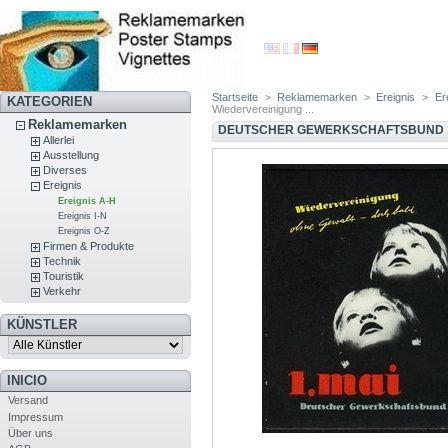
Startseite
>
Reklamemarken
>
Ereignis
>
Er
KATEGORIEN
Wiedervereinigung ...
Reklamemarken
DEUTSCHER GEWERKSCHAFTSBUND 1. 
Allerlei
Ausstellung
Diverses
Ereignis
Ereignis A-H
Ereignis I-N
Ereignis O-Z
Firmen & Produkte
Technik
Touristik
Verkehr
KÜNSTLER
INICIO
Versand
Impressum
Über uns