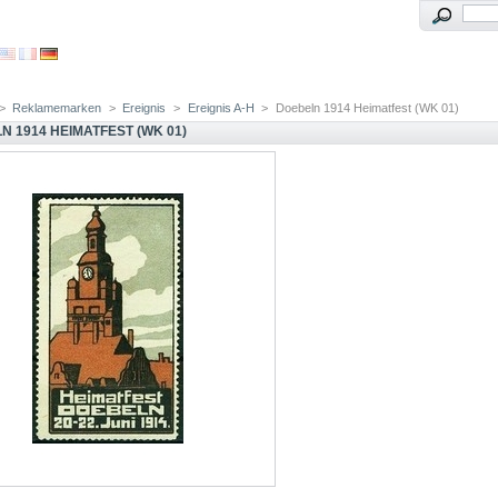
>
Reklamemarken
>
Ereignis
>
Ereignis A-H
>
Doebeln 1914 Heimatfest (WK 01)
N 1914 HEIMATFEST (WK 01)