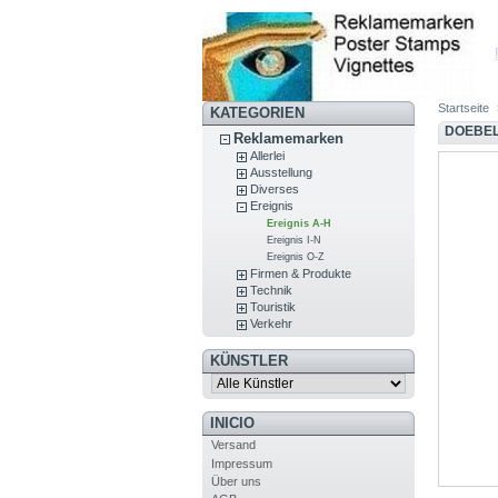
Startseite
KATEGORIEN
DOEBEL
Reklamemarken
Allerlei
Ausstellung
Diverses
Ereignis
Ereignis A-H
Ereignis I-N
Ereignis O-Z
Firmen & Produkte
Technik
Touristik
Verkehr
KÜNSTLER
INICIO
Versand
Impressum
Über uns