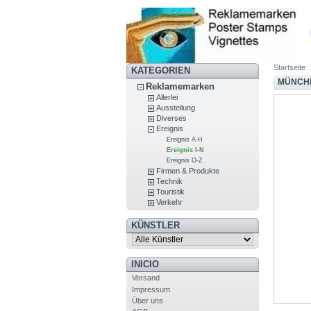
Startseite
KATEGORIEN
MÜNCHE
Reklamemarken
Allerlei
Ausstellung
Diverses
Ereignis
Ereignis A-H
Ereignis I-N
Ereignis O-Z
Firmen & Produkte
Technik
Touristik
Verkehr
KÜNSTLER
INICIO
Versand
Impressum
Über uns