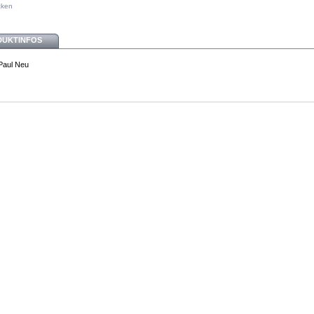
cken
DUKTINFOS
Paul Neu