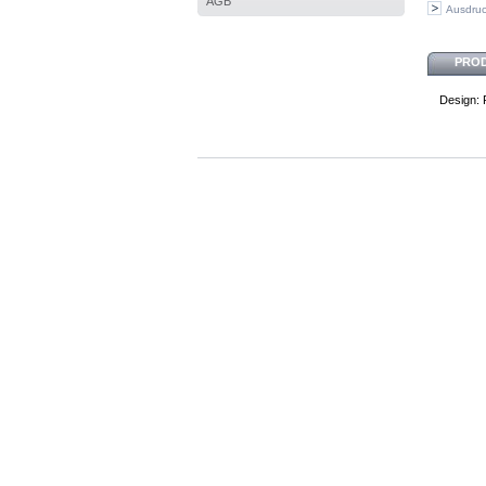
AGB
Ausdru
PRO
Design: 