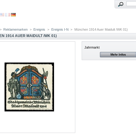
>
Reklamemarken
>
Ereignis
>
Ereignis I-N
>
München 1914 Auer Maidult /WK 01)
N 1914 AUER MAIDULT /WK 01)
Jahrmarkt
Mehr Infos