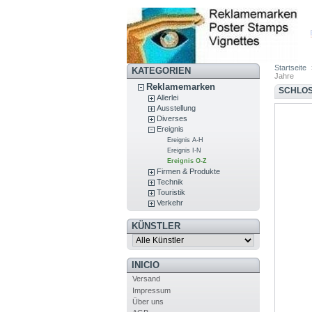
Startseite
KATEGORIEN
Jahre
Reklamemarken
SCHLOS
Allerlei
Ausstellung
Diverses
Ereignis
Ereignis A-H
Ereignis I-N
Ereignis O-Z
Firmen & Produkte
Technik
Touristik
Verkehr
KÜNSTLER
INICIO
Versand
Impressum
Über uns