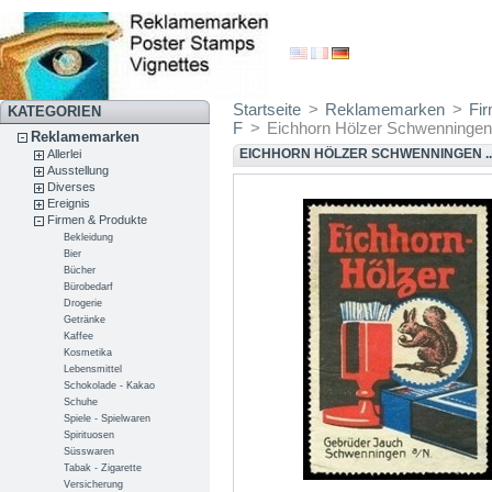
Startseite
>
Reklamemarken
>
Fi
KATEGORIEN
F
>
Eichhorn Hölzer Schwenningen .
Reklamemarken
EICHHORN HÖLZER SCHWENNINGEN ...
Allerlei
Ausstellung
Diverses
Ereignis
Firmen & Produkte
Bekleidung
Bier
Bücher
Bürobedarf
Drogerie
Getränke
Kaffee
Kosmetika
Lebensmittel
Schokolade - Kakao
Schuhe
Spiele - Spielwaren
Spirituosen
Süsswaren
Tabak - Zigarette
Versicherung