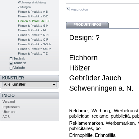
Wohnungseinrichtung
Zeitungen
Ausdrucken
Firmen & Produkte A-B
Firmen & Produkte C-D
Firmen & Produkte E-F
PRODUKTINFOS
Firmen & Produkte G-H
Firmen & Produkte I-L
Firmen & Produkte M-N
Design: ?
Firmen & Produkte O-R
Firmen & Produkte S-Sch
Firmen & Produkte Sd-Sz
Firmen & Produkte T-Z
Eichhorn
Technik
Touristik
Hölzer
Verkehr
Gebrüder Jauch
KÜNSTLER
Schwenningen a. N.
INICIO
Versand
Impressum
Reklame, Werbung, Werbekunst, pu
Über uns
publicidad, reclamo, pubblicità, p
AGB
Reklamemarken, Werbemarken, Vign
publicitaires, bolli
Erinnophilie, Erinnofillia