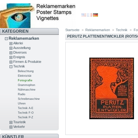
Startseite
>
Reklamemarken
>
Technik
>
Fo
KATEGORIEN
PERUTZ PLATTENENTWICKLER (ROT/
Reklamemarken
Allerlei
Ausstellung
Diverses
Ereignis
Firmen & Produkte
Technik
Beleuchtung
Elektrizität
Fotografie
Grammophon
Nähmaschine
Radio
Schreibmaschine
Uhren
Technik A-E
Technik F-O
Technik P-Z
Touristik
Verkehr
KÜNSTLER