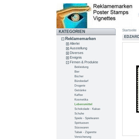
Startseite
KATEGORIEN
EDZARD
Reklamemarken
Allerlei
Ausstellung
Diverses
Ereignis
Firmen & Produkte
Bekleidung
Bier
Bücher
Bürobedarf
Drogerie
Getränke
Kaffee
Kosmetika
Lebensmittel
Schokolade - Kakao
Schuhe
Spiele - Spielwaren
Spirituosen
Süsswaren
Tabak - Zigarette
Versicherung