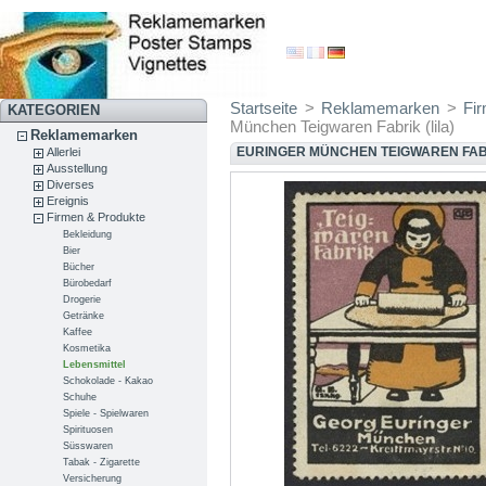
Startseite
>
Reklamemarken
>
Fi
KATEGORIEN
München Teigwaren Fabrik (lila)
Reklamemarken
EURINGER MÜNCHEN TEIGWAREN FABR
Allerlei
Ausstellung
Diverses
Ereignis
Firmen & Produkte
Bekleidung
Bier
Bücher
Bürobedarf
Drogerie
Getränke
Kaffee
Kosmetika
Lebensmittel
Schokolade - Kakao
Schuhe
Spiele - Spielwaren
Spirituosen
Süsswaren
Tabak - Zigarette
Versicherung