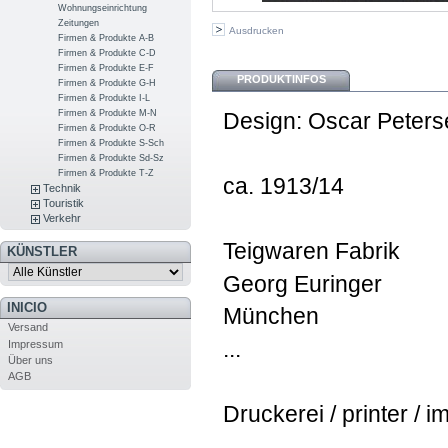
Wohnungseinrichtung
Zeitungen
Ausdrucken
Firmen & Produkte A-B
Firmen & Produkte C-D
Firmen & Produkte E-F
PRODUKTINFOS
Firmen & Produkte G-H
Firmen & Produkte I-L
Firmen & Produkte M-N
Design: Oscar Peters
Firmen & Produkte O-R
Firmen & Produkte S-Sch
Firmen & Produkte Sd-Sz
Firmen & Produkte T-Z
ca. 1913/14
Technik
Touristik
Verkehr
Teigwaren Fabrik
KÜNSTLER
Georg Euringer
INICIO
München
Versand
...
Impressum
Über uns
AGB
Druckerei / printer / i