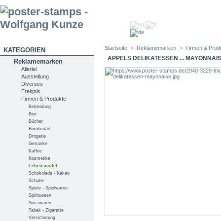
Startseite
>
Reklamemarken
>
Firmen & Prod
KATEGORIEN
APPELS DELIKATESSEN ... MAYONNAI
Reklamemarken
Allerlei
Ausstellung
Diverses
Ereignis
Firmen & Produkte
Bekleidung
Bier
Bücher
Bürobedarf
Drogerie
Getränke
Kaffee
Kosmetika
Lebensmittel
Schokolade - Kakao
Schuhe
Spiele - Spielwaren
Spirituosen
Süsswaren
Tabak - Zigarette
Versicherung