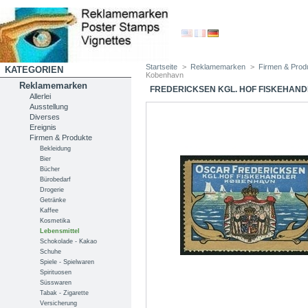
Startseite
>
Reklamemarken
>
Firmen & Prod
KATEGORIEN
Kobenhavn
Reklamemarken
FREDERICKSEN KGL. HOF FISKEHAN
Allerlei
Ausstellung
Diverses
Ereignis
Firmen & Produkte
Bekleidung
Bier
Bücher
Bürobedarf
Drogerie
Getränke
Kaffee
Kosmetika
Lebensmittel
Schokolade - Kakao
Schuhe
Spiele - Spielwaren
Spirituosen
Süsswaren
Tabak - Zigarette
Versicherung