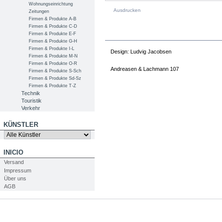
Wohnungseinrichtung
Ausdrucken
Zeitungen
Firmen & Produkte A-B
Firmen & Produkte C-D
PRODUKTINFOS
Firmen & Produkte E-F
Firmen & Produkte G-H
Firmen & Produkte I-L
Design: Ludvig Jacobsen
Firmen & Produkte M-N
Firmen & Produkte O-R
Andreasen & Lachmann 107
Firmen & Produkte S-Sch
Firmen & Produkte Sd-Sz
Firmen & Produkte T-Z
Technik
Touristik
Verkehr
KÜNSTLER
INICIO
Versand
Impressum
Über uns
AGB