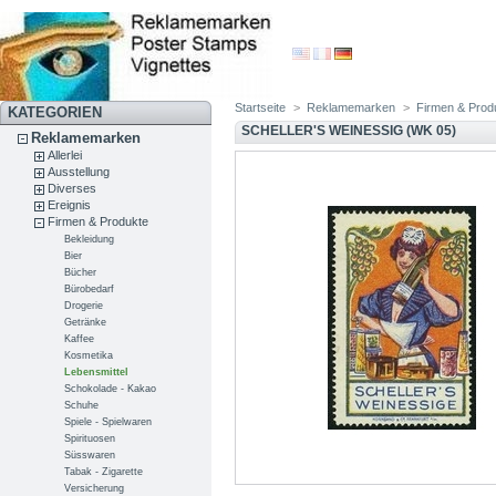
Startseite
>
Reklamemarken
>
Firmen & Prod
KATEGORIEN
SCHELLER'S WEINESSIG (WK 05)
Reklamemarken
Allerlei
Ausstellung
Diverses
Ereignis
Firmen & Produkte
Bekleidung
Bier
Bücher
Bürobedarf
Drogerie
Getränke
Kaffee
Kosmetika
Lebensmittel
Schokolade - Kakao
Schuhe
Spiele - Spielwaren
Spirituosen
Süsswaren
Tabak - Zigarette
Versicherung