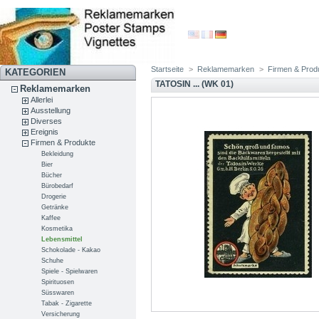
Startseite
>
Reklamemarken
>
Firmen & Prod
KATEGORIEN
TATOSIN ... (WK 01)
Reklamemarken
Allerlei
Ausstellung
Diverses
Ereignis
Firmen & Produkte
Bekleidung
Bier
Bücher
Bürobedarf
Drogerie
Getränke
Kaffee
Kosmetika
Lebensmittel
Schokolade - Kakao
Schuhe
Spiele - Spielwaren
Spirituosen
Süsswaren
Tabak - Zigarette
Versicherung