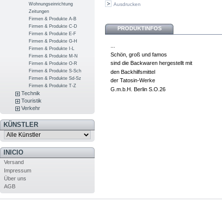
Wohnungseinrichtung
Ausdrucken
Zeitungen
Firmen & Produkte A-B
Firmen & Produkte C-D
PRODUKTINFOS
Firmen & Produkte E-F
Firmen & Produkte G-H
...
Firmen & Produkte I-L
Schön, groß und famos
Firmen & Produkte M-N
sind die Backwaren hergestellt mit
Firmen & Produkte O-R
Firmen & Produkte S-Sch
den Backhilfsmittel
Firmen & Produkte Sd-Sz
der Tatosin-Werke
Firmen & Produkte T-Z
G.m.b.H. Berlin S.O.26
Technik
Touristik
Verkehr
KÜNSTLER
INICIO
Versand
Impressum
Über uns
AGB