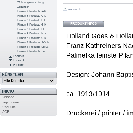
Wohnungseinrichtung
Zeitungen
Ausdrucken
Firmen & Produkte A-B
Firmen & Produkte C-D
Firmen & Produkte E-F
PRODUKTINFOS
Firmen & Produkte G-H
Firmen & Produkte I-L
Firmen & Produkte M-N
Holland Goes & Holl
Firmen & Produkte O-R
Firmen & Produkte S-Sch
Franz Kathreiners Na
Firmen & Produkte Sd-Sz
Firmen & Produkte T-Z
Palmefka feinste Pfla
Technik
Touristik
Verkehr
Design: Johann Baptis
KÜNSTLER
INICIO
ca. 1913/1914
Versand
Impressum
Über uns
Druckerei / printer / i
AGB