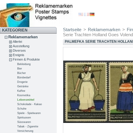
Startseite
>
Reklamemarken
>
Fi
KATEGORIEN
Serie Trachten Holland Goes Volen
Reklamemarken
PALMEFKA SERIE TRACHTEN HOLLAN
Allerlei
Ausstellung
Diverses
Ereignis
Firmen & Produkte
Bekleidung
Bier
Bücher
Bürobedarf
Drogerie
Getränke
Kaffee
Kosmetika
Lebensmittel
Schokolade - Kakao
Schuhe
Spiele - Spielwaren
Spirituosen
Süsswaren
Tabak - Zigarette
Versicherung