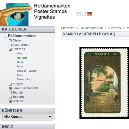
Startseite
>
Reklamemarken
>
Diverses
>
Mi
KATEGORIEN
NAMUR LA CITADELLE (WK 01)
Reklamemarken
Allerlei
Ausstellung
Diverses
Kino
Militaria
Musik
Sport
Theater - Variete
Tiere
Zirkus - Zoo
Ereignis
Firmen & Produkte
Technik
Touristik
Verkehr
KÜNSTLER
INICIO