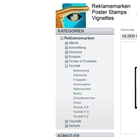
Startseite
KATEGORIEN
OLSEN 
Reklamemarken
Allerlei
Ausstellung
Diverses
Ereignis
Firmen & Produkte
Technik
Beleuchtung
Elektrizität
Fotografie
Grammophon
Nähmaschine
Radio
Schreibmaschine
Uhren
Technik A-E
Technik F-O
Technik P-Z
Touristik
Verkehr
KÜNSTLER