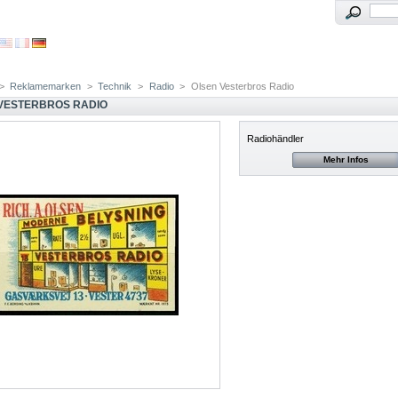
>
Reklamemarken
>
Technik
>
Radio
>
Olsen Vesterbros Radio
VESTERBROS RADIO
Radiohändler
Mehr Infos