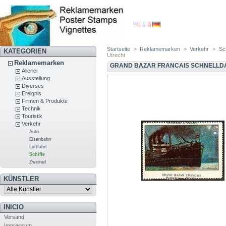
Startseite
>
Reklamemarken
>
Verkehr
>
Sch
KATEGORIEN
Utrecht
Reklamemarken
GRAND BAZAR FRANCAIS SCHNELLD
Allerlei
Ausstellung
Diverses
Ereignis
Firmen & Produkte
Technik
Touristik
Verkehr
Auto
Eisenbahn
Luftfahrt
Schiffe
Zweirad
KÜNSTLER
INICIO
Versand
Impressum