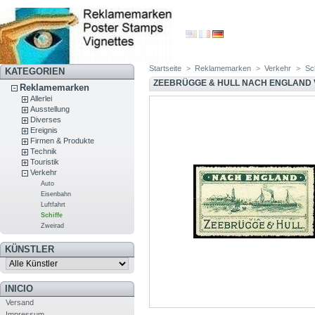
Startseite
>
Reklamemarken
>
Verkehr
>
Sch
KATEGORIEN
ZEEBRÜGGE & HULL NACH ENGLAND 
Reklamemarken
Allerlei
Ausstellung
Diverses
Ereignis
Firmen & Produkte
Technik
Touristik
Verkehr
Auto
Eisenbahn
Luftfahrt
Schiffe
Zweirad
KÜNSTLER
INICIO
Versand
Impressum