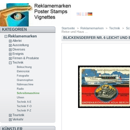
Startseite
>
Reklamemarken
>
Technik
>
Sc
KATEGORIEN
Reise und Haus ...
Reklamemarken
BLICKENSDERFER NR. 6 LEICHT UND E
Allerlei
Ausstellung
Diverses
Ereignis
Firmen & Produkte
Technik
Beleuchtung
Elektrizität
Fotografie
Grammophon
Nähmaschine
Radio
Schreibmaschine
Uhren
Technik A-E
Technik F-O
Technik P-Z
Touristik
Verkehr
KÜNSTLER