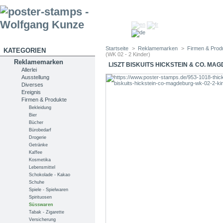
Startseite
>
Reklamemarken
>
Firmen & Prod
KATEGORIEN
(WK 02 - 2 Kinder)
Reklamemarken
LISZT BISKUITS HICKSTEIN & CO. MAG
Allerlei
Ausstellung
Diverses
Ereignis
Firmen & Produkte
Bekleidung
Bier
Bücher
Bürobedarf
Drogerie
Getränke
Kaffee
Kosmetika
Lebensmittel
Schokolade - Kakao
Schuhe
Spiele - Spielwaren
Spirituosen
Süsswaren
Tabak - Zigarette
Versicherung