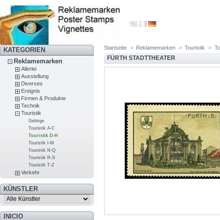
Startseite
>
Reklamemarken
>
Touristik
>
To
KATEGORIEN
FÜRTH STADTTHEATER
Reklamemarken
Allerlei
Ausstellung
Diverses
Ereignis
Firmen & Produkte
Technik
Touristik
Gebirge
Touristik A-C
Touristik D-H
Touristik I-M
Touristik N-Q
Touristik R-S
Touristik T-Z
Verkehr
KÜNSTLER
INICIO