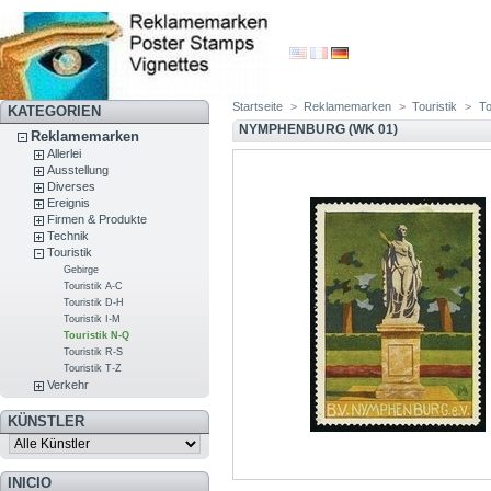
Startseite
>
Reklamemarken
>
Touristik
>
To
KATEGORIEN
NYMPHENBURG (WK 01)
Reklamemarken
Allerlei
Ausstellung
Diverses
Ereignis
Firmen & Produkte
Technik
Touristik
Gebirge
Touristik A-C
Touristik D-H
Touristik I-M
Touristik N-Q
Touristik R-S
Touristik T-Z
Verkehr
KÜNSTLER
INICIO