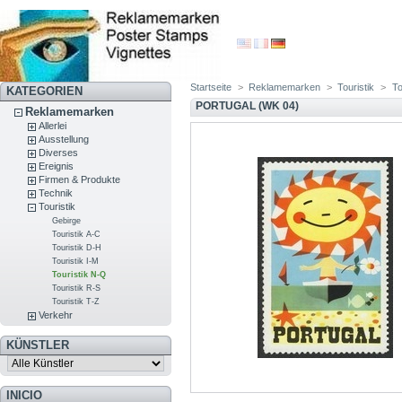
Startseite
>
Reklamemarken
>
Touristik
>
To
KATEGORIEN
PORTUGAL (WK 04)
Reklamemarken
Allerlei
Ausstellung
Diverses
Ereignis
Firmen & Produkte
Technik
Touristik
Gebirge
Touristik A-C
Touristik D-H
Touristik I-M
Touristik N-Q
Touristik R-S
Touristik T-Z
Verkehr
KÜNSTLER
INICIO