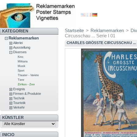
Startseite
>
Reklamemarken
>
Di
KATEGORIEN
Circusschau ... Serie I 01
Reklamemarken
CHARLES GRÖSSTE CIRCUSSCHAU ... S
Allerlei
Ausstellung
Diverses
Kino
Militaria
Musik
Sport
Theater - Variete
Tiere
Zirkus - Zoo
Ereignis
Firmen & Produkte
Technik
Touristik
Verkehr
KÜNSTLER
INICIO