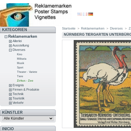
Startseite
>
Reklamemarken
>
Diverses
>
Z
KATEGORIEN
NÜRNBERG TIERGARTEN UNTERBÜRG 
Reklamemarken
Allerlei
Ausstellung
Diverses
Kino
Militaria
Musik
Sport
Theater - Variete
Tiere
Zirkus - Zoo
Ereignis
Firmen & Produkte
Technik
Touristik
Verkehr
KÜNSTLER
INICIO