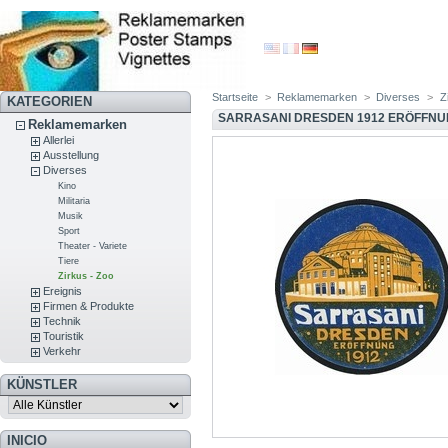
Startseite
>
Reklamemarken
>
Diverses
>
Z
KATEGORIEN
SARRASANI DRESDEN 1912 ERÖFFNUN
Reklamemarken
Allerlei
Ausstellung
Diverses
Kino
Militaria
Musik
Sport
Theater - Variete
Tiere
Zirkus - Zoo
Ereignis
Firmen & Produkte
Technik
Touristik
Verkehr
KÜNSTLER
INICIO