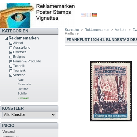
Startseite
>
Reklamemarken
>
Verkehr
>
Zw
KATEGORIEN
Radfahrer
Reklamemarken
FRANKFURT 1924 41. BUNDESTAG D
Allerlei
Ausstellung
Diverses
Ereignis
Firmen & Produkte
Technik
Touristik
Verkehr
Auto
Eisenbahn
Luftfahrt
Schiffe
Zweirad
KÜNSTLER
INICIO
Versand
Impressum