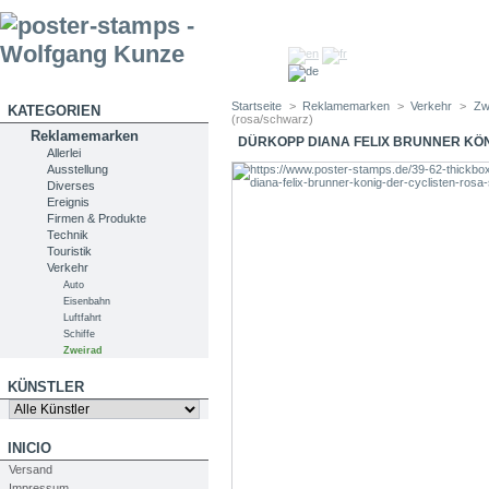
Startseite
>
Reklamemarken
>
Verkehr
>
Zw
KATEGORIEN
(rosa/schwarz)
Reklamemarken
DÜRKOPP DIANA FELIX BRUNNER KÖN
Allerlei
Ausstellung
Diverses
Ereignis
Firmen & Produkte
Technik
Touristik
Verkehr
Auto
Eisenbahn
Luftfahrt
Schiffe
Zweirad
KÜNSTLER
INICIO
Versand
Impressum