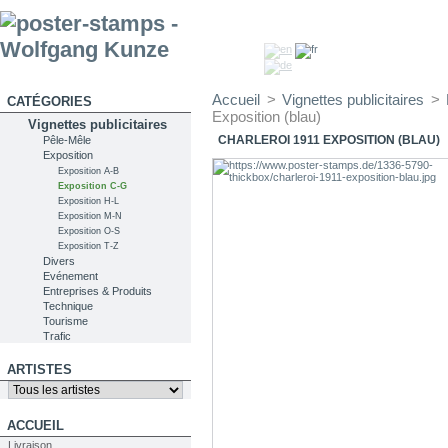
Accueil
>
Vignettes publicitaires
>
CATÉGORIES
Exposition (blau)
Vignettes publicitaires
CHARLEROI 1911 EXPOSITION (BLAU)
Pêle-Mêle
Exposition
Exposition A-B
Exposition C-G
Exposition H-L
Exposition M-N
Exposition O-S
Exposition T-Z
Divers
Evénement
Entreprises & Produits
Technique
Tourisme
Trafic
ARTISTES
ACCUEIL
Livraison