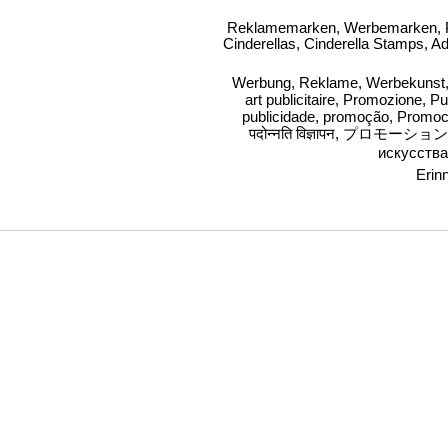
Reklamemarken, Werbemarken, P
Cinderellas, Cinderella Stamps, 
Werbung, Reklame, Werbekunst, adv
art publicitaire, Promozione,
Pu
p
ublicidade, promoção
,
Promoc
पदोन्नति
विज्ञापन,
プロモー
ション
искусства
Erinn