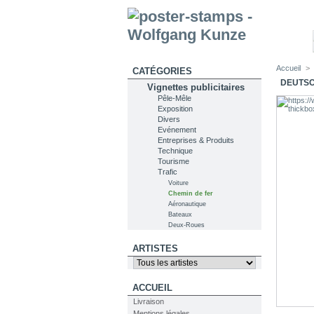
Accueil
>
CATÉGORIES
DEUTSC
Vignettes publicitaires
Pêle-Mêle
Exposition
Divers
Evénement
Entreprises & Produits
Technique
Tourisme
Trafic
Voiture
Chemin de fer
Aéronautique
Bateaux
Deux-Roues
ARTISTES
ACCUEIL
Livraison
Mentions légales