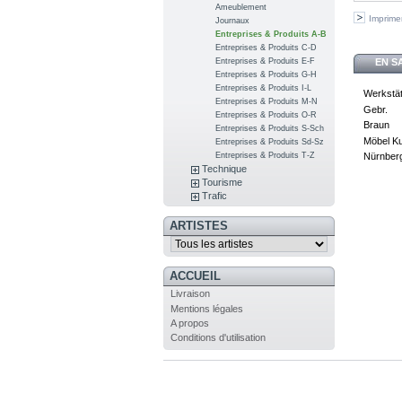
Ameublement
Imprime
Journaux
Entreprises & Produits A-B
Entreprises & Produits C-D
EN S
Entreprises & Produits E-F
Entreprises & Produits G-H
Entreprises & Produits I-L
Werkstät
Entreprises & Produits M-N
Gebr.
Entreprises & Produits O-R
Braun
Entreprises & Produits S-Sch
Möbel K
Entreprises & Produits Sd-Sz
Entreprises & Produits T-Z
Nürnberg
Technique
Tourisme
Trafic
ARTISTES
ACCUEIL
Livraison
Mentions légales
A propos
Conditions d'utilisation