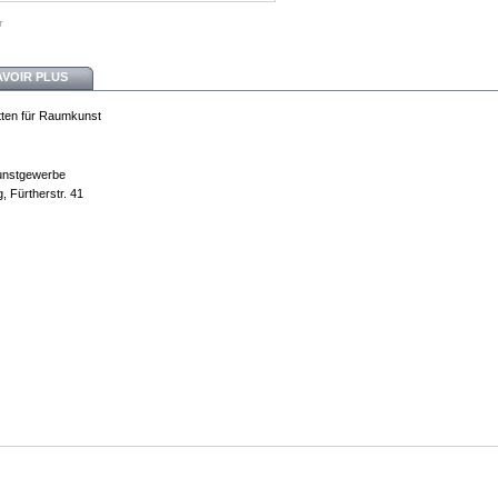
r
AVOIR PLUS
ten für Raumkunst
unstgewerbe
, Fürtherstr. 41