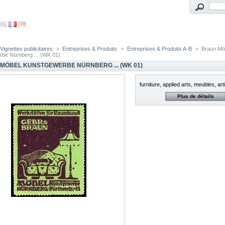
Vignettes publicitaires
>
Entreprises & Produits
>
Entreprises & Produits A-B
>
Braun Mö
be Nürnberg ... (WK 01)
MÖBEL KUNSTGEWERBE NÜRNBERG ... (WK 01)
furniture, applied arts, meubles, art
Plus de détails