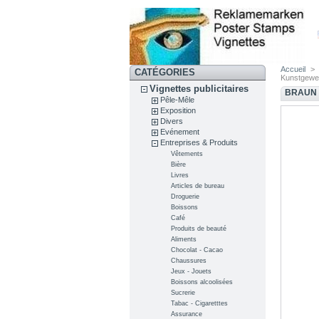
Accueil
>
CATÉGORIES
Kunstgewer
Vignettes publicitaires
BRAUN 
Pêle-Mêle
Exposition
Divers
Evénement
Entreprises & Produits
Vêtements
Bière
Livres
Articles de bureau
Droguerie
Boissons
Café
Produits de beauté
Aliments
Chocolat - Cacao
Chaussures
Jeux - Jouets
Boissons alcoolisées
Sucrerie
Tabac - Cigaretttes
Assurance