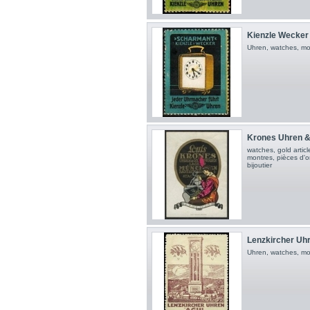
Kienzle Wecker
Uhren, watches, mon
Krones Uhren & 
watches, gold artic
montres, pièces d'orf
bijoutier
Lenzkircher Uhre
Uhren, watches, mo