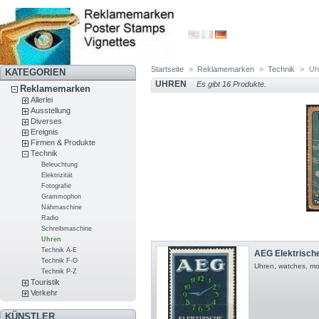
Startseite
>
Reklamemarken
>
Technik
>
Uh
KATEGORIEN
UHREN
Es gibt 16 Produkte.
Reklamemarken
Allerlei
Ausstellung
Diverses
Ereignis
Firmen & Produkte
Technik
Beleuchtung
Elektrizität
Fotografie
Grammophon
Nähmaschine
Radio
Schreibmaschine
Uhren
Technik A-E
AEG Elektrisch
Technik F-O
Uhren, watches, mo
Technik P-Z
Touristik
Verkehr
KÜNSTLER