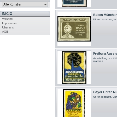
INICIO
Babos München U
Versand
Uhren, watches, mo
Impressum
Über uns
AGB
Freiburg Ausstel
Ausstellung, exhibi
montres
Geyer Uhren Nü
Uhrengeschäft, Uhr