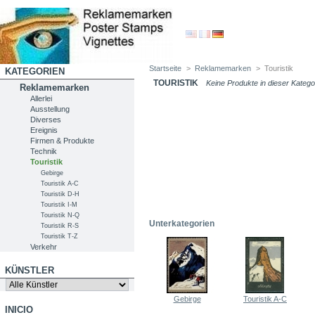
Startseite
>
Reklamemarken
>
Touristik
KATEGORIEN
TOURISTIK
Keine Produkte in dieser Kateg
Reklamemarken
Allerlei
Ausstellung
Diverses
Ereignis
Firmen & Produkte
Technik
Touristik
Gebirge
Touristik A-C
Touristik D-H
Touristik I-M
Touristik N-Q
Unterkategorien
Touristik R-S
Touristik T-Z
Verkehr
KÜNSTLER
Gebirge
Touristik A-C
INICIO