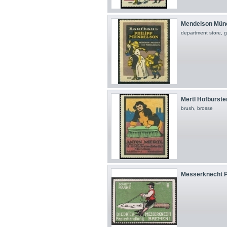
Mendelson Münch
department store, 
Mertl Hofbürsten
brush, brosse
Messerknecht P