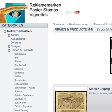
Startseite
>
Reklamemarken
>
Firmen & Prod
KATEGORIEN
FIRMEN & PRODUKTE M-N
Es gibt 28 P
Reklamemarken
Allerlei
Ausstellung
Diverses
Ereignis
Firmen & Produkte
Bekleidung
Bier
Bücher
Bürobedarf
Drogerie
Getränke
Kaffee
Kosmetika
Lebensmittel
Schokolade - Kakao
Madler Leipzig Fa
Schuhe
Koffer, suitcase, val
Spiele - Spielwaren
Spirituosen
Süsswaren
Tabak - Zigarette
Versicherung