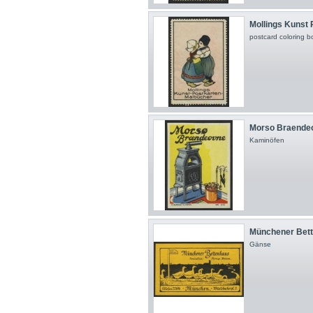
Mollings Kunst P
postcard coloring bo
Morso Braende
Kaminöfen
Münchener Bette
Gänse