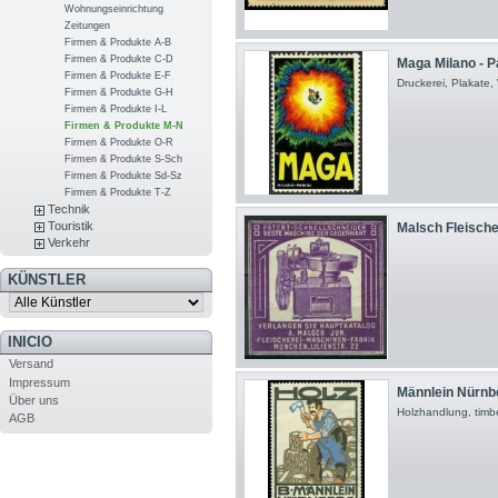
Wohnungseinrichtung
Zeitungen
Firmen & Produkte A-B
Firmen & Produkte C-D
Maga Milano - Pa
Firmen & Produkte E-F
Druckerei, Plakate
Firmen & Produkte G-H
Firmen & Produkte I-L
Firmen & Produkte M-N
Firmen & Produkte O-R
Firmen & Produkte S-Sch
Firmen & Produkte Sd-Sz
Firmen & Produkte T-Z
Technik
Touristik
Malsch Fleischer
Verkehr
KÜNSTLER
INICIO
Versand
Impressum
Männlein Nürnbe
Über uns
Holzhandlung, timb
AGB