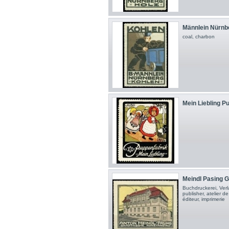
Männlein Nürnbe
coal, charbon
Mein Liebling P
Meindl Pasing G
Buchdruckerei, Verla
publisher, atelier d
éditeur, imprimerie