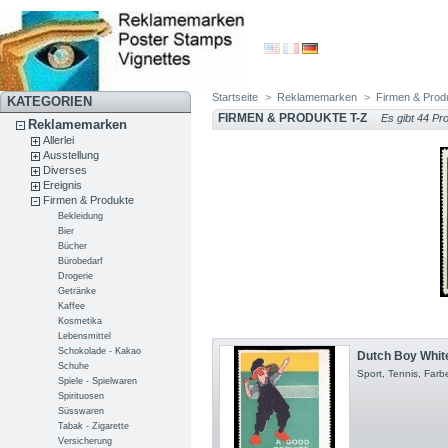
Startseite
>
Reklamemarken
>
Firmen & Prod
KATEGORIEN
FIRMEN & PRODUKTE T-Z
Es gibt 44 Pr
Reklamemarken
Allerlei
Ausstellung
Diverses
Ereignis
Firmen & Produkte
Bekleidung
Bier
Bücher
Bürobedarf
Drogerie
Getränke
Kaffee
Kosmetika
Lebensmittel
Schokolade - Kakao
Dutch Boy White 
Schuhe
Sport, Tennis, Farb
Spiele - Spielwaren
Spirituosen
Süsswaren
Tabak - Zigarette
Versicherung