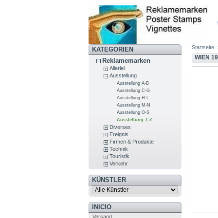
Startseite
KATEGORIEN
WIEN 1
Reklamemarken
Allerlei
Ausstellung
Ausstellung A-B
Ausstellung C-G
Ausstellung H-L
Ausstellung M-N
Ausstellung O-S
Ausstellung T-Z
Diverses
Ereignis
Firmen & Produkte
Technik
Touristik
Verkehr
KÜNSTLER
INICIO
Versand