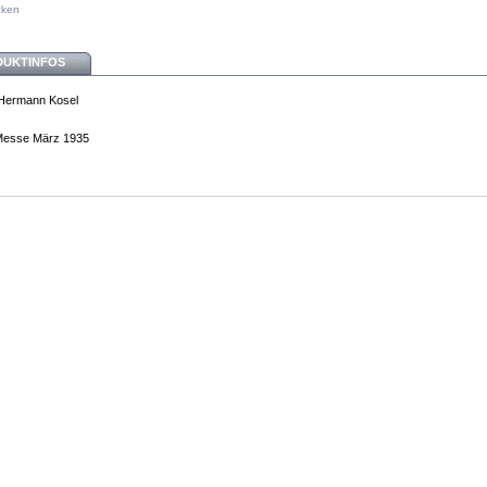
cken
DUKTINFOS
 Hermann Kosel
Messe März 1935