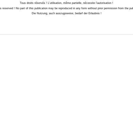
Tous droits réservés ! L’utilisation, même partielle, nécessite l’autorisation !
hts reserved ! No part of this publication may be reproduced in any form without prior permission from the pub
Die Nutzung, auch auszugsweise, bedarf der Erlaubnis !