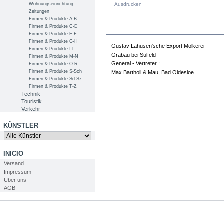
Wohnungseinrichtung
Ausdrucken
Zeitungen
Firmen & Produkte A-B
Firmen & Produkte C-D
PRODUKTINFOS
Firmen & Produkte E-F
Firmen & Produkte G-H
Gustav Lahusen'sche Export Molkerei
Firmen & Produkte I-L
Grabau bei Sülfeld
Firmen & Produkte M-N
General - Vertreter :
Firmen & Produkte O-R
Firmen & Produkte S-Sch
Max Bartholl & Mau, Bad Oldesloe
Firmen & Produkte Sd-Sz
Firmen & Produkte T-Z
Technik
Touristik
Verkehr
KÜNSTLER
INICIO
Versand
Impressum
Über uns
AGB