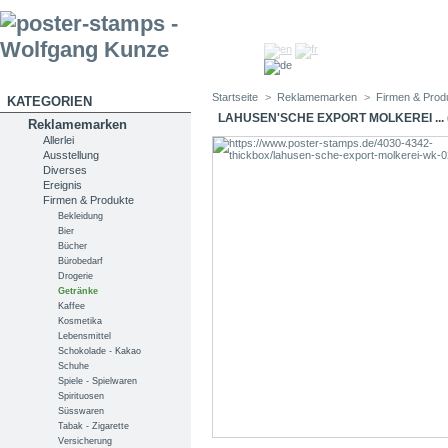
Startseite
>
Reklamemarken
>
Firmen & Prod
KATEGORIEN
LAHUSEN'SCHE EXPORT MOLKEREI ... 
Reklamemarken
Allerlei
Ausstellung
Diverses
Ereignis
Firmen & Produkte
Bekleidung
Bier
Bücher
Bürobedarf
Drogerie
Getränke
Kaffee
Kosmetika
Lebensmittel
Schokolade - Kakao
Schuhe
Spiele - Spielwaren
Spirituosen
Süsswaren
Tabak - Zigarette
Versicherung