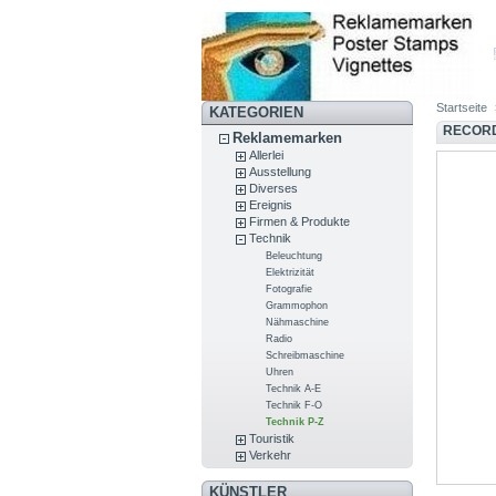
Startseite
KATEGORIEN
RECORD
Reklamemarken
Allerlei
Ausstellung
Diverses
Ereignis
Firmen & Produkte
Technik
Beleuchtung
Elektrizität
Fotografie
Grammophon
Nähmaschine
Radio
Schreibmaschine
Uhren
Technik A-E
Technik F-O
Technik P-Z
Touristik
Verkehr
KÜNSTLER